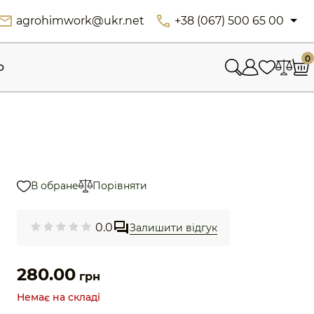
agrohimwork@ukr.net
+38 (067) 500 65 00
0
ю
В обране
Порівняти
0.0
Залишити відгук
280.00
грн
Немає на складі