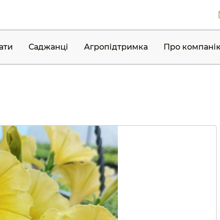
ати
Саджанці
Агропідтримка
Про компані