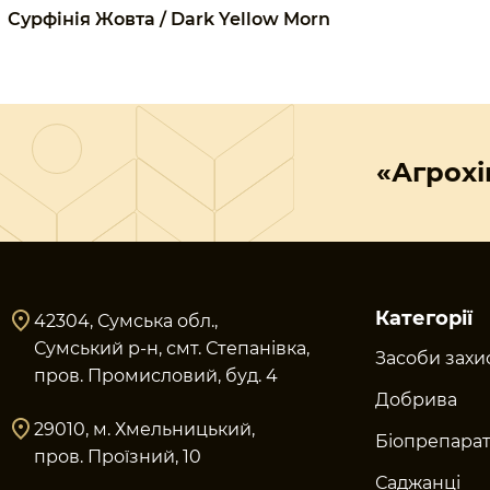
Сурфінія Жовта / Dark Yellow Morn
«Агрохі
Категорії
42304, Сумська обл.,
Сумський р-н, смт. Степанівка,
Засоби захи
пров. Промисловий, буд. 4
Добрива
29010, м. Хмельницький,
Біопрепара
пров. Проїзний, 10
Саджанці