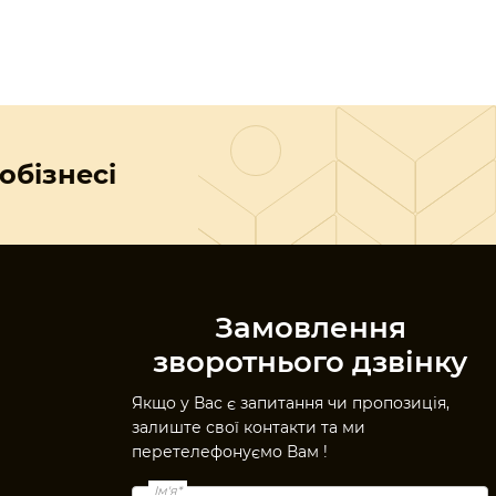
обізнесі
Замовлення
зворотнього дзвінку
Якщо у Вас є запитання чи пропозиція,
залиште свої контакти та ми
перетелефонуємо Вам !
Ім'я*